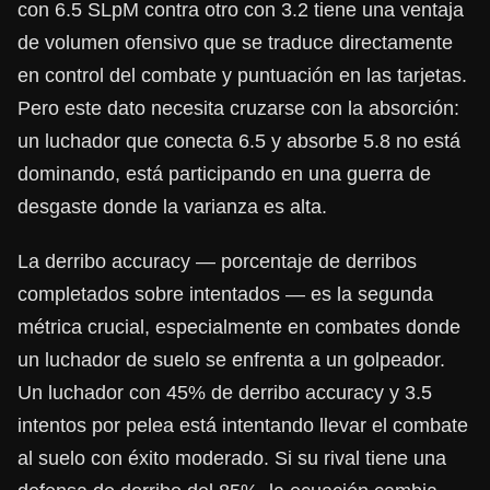
con 6.5 SLpM contra otro con 3.2 tiene una ventaja
de volumen ofensivo que se traduce directamente
en control del combate y puntuación en las tarjetas.
Pero este dato necesita cruzarse con la absorción:
un luchador que conecta 6.5 y absorbe 5.8 no está
dominando, está participando en una guerra de
desgaste donde la varianza es alta.
La derribo accuracy — porcentaje de derribos
completados sobre intentados — es la segunda
métrica crucial, especialmente en combates donde
un luchador de suelo se enfrenta a un golpeador.
Un luchador con 45% de derribo accuracy y 3.5
intentos por pelea está intentando llevar el combate
al suelo con éxito moderado. Si su rival tiene una