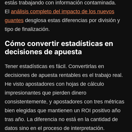
estás trabajando con información contaminada.
El
análisis completo del impacto de los nuevos
guantes
desglosa estas diferencias por división y
tipo de finalización.
Cómo convertir estadísticas en
decisiones de apuesta
Tener estadísticas es fácil. Convertirlas en
decisiones de apuesta rentables es el trabajo real.
He visto apostadores con hojas de cálculo
impresionantes que pierden dinero
consistentemente, y apostadores con tres métricas
bien elegidas que mantienen un ROI positivo año
tras año. La diferencia no está en la cantidad de
datos sino en el proceso de interpretación.