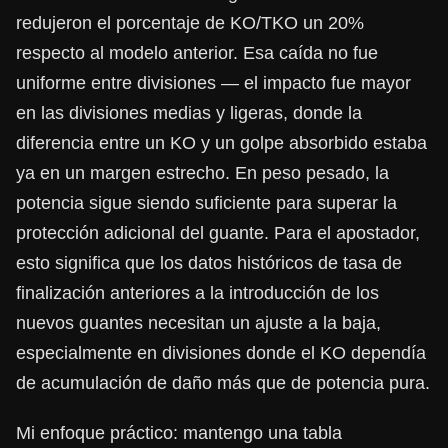
redujeron el porcentaje de KO/TKO un 20%
respecto al modelo anterior. Esa caída no fue
uniforme entre divisiones — el impacto fue mayor
en las divisiones medias y ligeras, donde la
diferencia entre un KO y un golpe absorbido estaba
ya en un margen estrecho. En peso pesado, la
potencia sigue siendo suficiente para superar la
protección adicional del guante. Para el apostador,
esto significa que los datos históricos de tasa de
finalización anteriores a la introducción de los
nuevos guantes necesitan un ajuste a la baja,
especialmente en divisiones donde el KO dependía
de acumulación de daño más que de potencia pura.
Mi enfoque práctico: mantengo una tabla