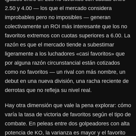
2.50 y 4.00 — los que el mercado considera
improbables pero no imposibles — generan
colectivamente un ROI más interesante que los no
favoritos extremos con cuotas superiores a 6.00. La
razón es que el mercado tiende a subestimar
ligeramente a los luchadores «casi favoritos» que
por alguna razón circunstancial están cotizados
como no favoritos — un rival con más nombre, un
debut en una nueva división, una racha reciente de
derrotas que no refleja su nivel real.
Hay otra dimensión que vale la pena explorar: cómo
varía la tasa de victoria de favoritos según el tipo de
combate. En peleas entre dos golpeadores con alta
potencia de KO, la varianza es mayor y el favorito