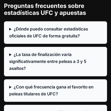
Preguntas frecuentes sobre
estadísticas UFC y apuestas
¿Dónde puedo consultar estadísticas
oficiales de UFC de forma gratuita?
¿La tasa de finalización varía
significativamente entre peleas a 3 y 5
asaltos?
¿Con qué frecuencia gana el favorito en
peleas titulares de UFC?