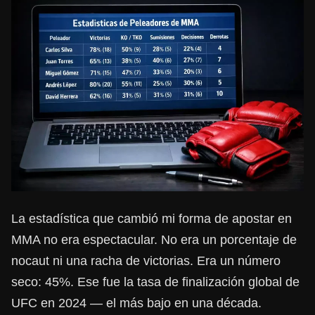
La estadística que cambió mi forma de apostar en
MMA no era espectacular. No era un porcentaje de
nocaut ni una racha de victorias. Era un número
seco: 45%. Ese fue la tasa de finalización global de
UFC en 2024 — el más bajo en una década.