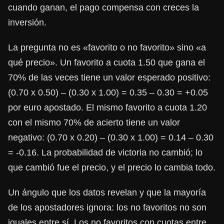
cuando ganan, el pago compensa con creces la
inversión.
La pregunta no es «favorito o no favorito» sino «a
qué precio». Un favorito a cuota 1.50 que gana el
70% de las veces tiene un valor esperado positivo:
(0.70 x 0.50) – (0.30 x 1.00) = 0.35 – 0.30 = +0.05
por euro apostado. El mismo favorito a cuota 1.20
con el mismo 70% de acierto tiene un valor
negativo: (0.70 x 0.20) – (0.30 x 1.00) = 0.14 – 0.30
= -0.16. La probabilidad de victoria no cambió; lo
que cambió fue el precio, y el precio lo cambia todo.
Un ángulo que los datos revelan y que la mayoría
de los apostadores ignora: los no favoritos no son
iguales entre sí. Los no favoritos con cuotas entre