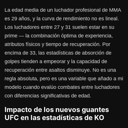
La edad media de un luchador profesional de MMA
es 29 años, y la curva de rendimiento no es lineal.
Los luchadores entre 27 y 31 suelen estar en su
prime — la combinación óptima de experiencia,
atributos físicos y tiempo de recuperación. Por
encima de 33, las estadísticas de absorción de
golpes tienden a empeorar y la capacidad de
recuperación entre asaltos disminuye. No es una
regla absoluta, pero es una variable que añado a mi
modelo cuando evalúo combates entre luchadores
con diferencias significativas de edad.
Impacto de los nuevos guantes
UFC en las estadísticas de KO