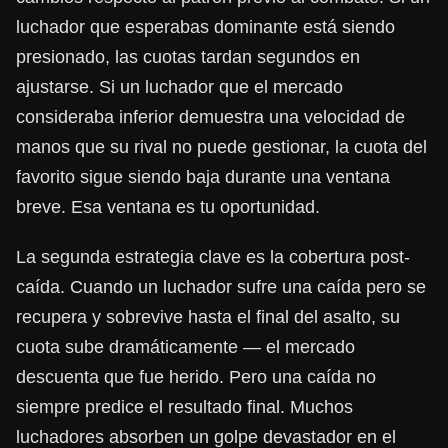
luchador que esperabas dominante está siendo
presionado, las cuotas tardan segundos en
ajustarse. Si un luchador que el mercado
consideraba inferior demuestra una velocidad de
manos que su rival no puede gestionar, la cuota del
favorito sigue siendo baja durante una ventana
breve. Esa ventana es tu oportunidad.
La segunda estrategia clave es la cobertura post-
caída. Cuando un luchador sufre una caída pero se
recupera y sobrevive hasta el final del asalto, su
cuota sube dramáticamente — el mercado
descuenta que fue herido. Pero una caída no
siempre predice el resultado final. Muchos
luchadores absorben un golpe devastador en el