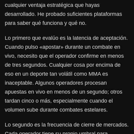
cualquier ventaja estratégica que hayas
desarrollado. He probado suficientes plataformas
para saber qué funciona y qué no.
Lo primero que evalúo es la latencia de aceptación.
Cuando pulso «apostar» durante un combate en
vivo, necesito que el operador confirme en menos
de tres segundos. Cualquier cosa por encima de
eso en un deporte tan volátil como MMA es
inaceptable. Algunos operadores procesan
apuestas en vivo en menos de un segundo; otros
tardan cinco o más, especialmente cuando el
volumen sube durante combates estelares.
Lo segundo es la frecuencia de cierre de mercados.
Cada operador tiene su propio umbral para