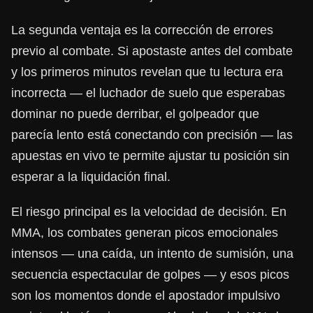
La segunda ventaja es la corrección de errores
previo al combate. Si apostaste antes del combate
y los primeros minutos revelan que tu lectura era
incorrecta — el luchador de suelo que esperabas
dominar no puede derribar, el golpeador que
parecía lento está conectando con precisión — las
apuestas en vivo te permite ajustar tu posición sin
esperar a la liquidación final.
El riesgo principal es la velocidad de decisión. En
MMA, los combates generan picos emocionales
intensos — una caída, un intento de sumisión, una
secuencia espectacular de golpes — y esos picos
son los momentos donde el apostador impulsivo