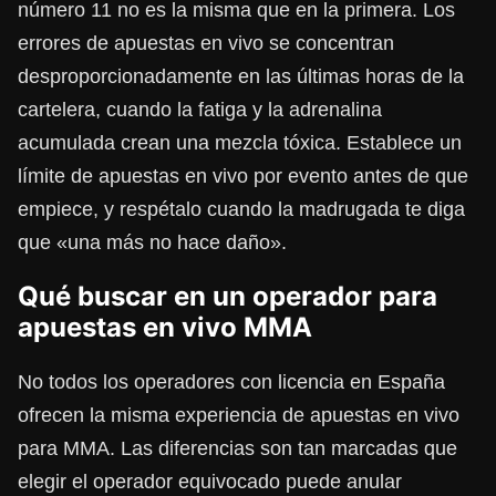
número 11 no es la misma que en la primera. Los
errores de apuestas en vivo se concentran
desproporcionadamente en las últimas horas de la
cartelera, cuando la fatiga y la adrenalina
acumulada crean una mezcla tóxica. Establece un
límite de apuestas en vivo por evento antes de que
empiece, y respétalo cuando la madrugada te diga
que «una más no hace daño».
Qué buscar en un operador para
apuestas en vivo MMA
No todos los operadores con licencia en España
ofrecen la misma experiencia de apuestas en vivo
para MMA. Las diferencias son tan marcadas que
elegir el operador equivocado puede anular