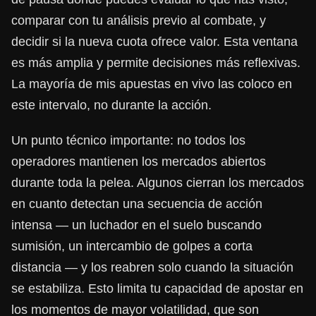
comparar con tu análisis previo al combate, y
decidir si la nueva cuota ofrece valor. Esta ventana
es más amplia y permite decisiones más reflexivas.
La mayoría de mis apuestas en vivo las coloco en
este intervalo, no durante la acción.
Un punto técnico importante: no todos los
operadores mantienen los mercados abiertos
durante toda la pelea. Algunos cierran los mercados
en cuanto detectan una secuencia de acción
intensa — un luchador en el suelo buscando
sumisión, un intercambio de golpes a corta
distancia — y los reabren solo cuando la situación
se estabiliza. Esto limita tu capacidad de apostar en
los momentos de mayor volatilidad, que son