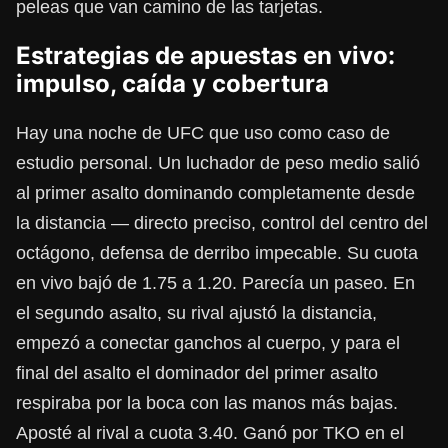
peleas que van camino de las tarjetas.
Estrategias de apuestas en vivo:
impulso, caída y cobertura
Hay una noche de UFC que uso como caso de
estudio personal. Un luchador de peso medio salió
al primer asalto dominando completamente desde
la distancia — directo preciso, control del centro del
octágono, defensa de derribo impecable. Su cuota
en vivo bajó de 1.75 a 1.20. Parecía un paseo. En
el segundo asalto, su rival ajustó la distancia,
empezó a conectar ganchos al cuerpo, y para el
final del asalto el dominador del primer asalto
respiraba por la boca con las manos más bajas.
Aposté al rival a cuota 3.40. Ganó por TKO en el