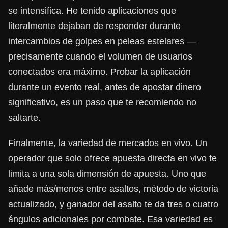
se intensifica. He tenido aplicaciones que
literalmente dejaban de responder durante
intercambios de golpes en peleas estelares —
precisamente cuando el volumen de usuarios
conectados era máximo. Probar la aplicación
durante un evento real, antes de apostar dinero
significativo, es un paso que te recomiendo no
saltarte.
Finalmente, la variedad de mercados en vivo. Un
operador que solo ofrece apuesta directa en vivo te
limita a una sola dimensión de apuesta. Uno que
añade más/menos entre asaltos, método de victoria
actualizado, y ganador del asalto te da tres o cuatro
ángulos adicionales por combate. Esa variedad es