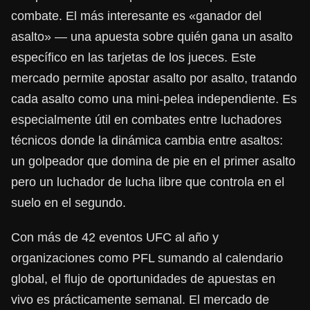
combate. El más interesante es «ganador del
asalto» — una apuesta sobre quién gana un asalto
específico en las tarjetas de los jueces. Este
mercado permite apostar asalto por asalto, tratando
cada asalto como una mini-pelea independiente. Es
especialmente útil en combates entre luchadores
técnicos donde la dinámica cambia entre asaltos:
un golpeador que domina de pie en el primer asalto
pero un luchador de lucha libre que controla en el
suelo en el segundo.
Con más de 42 eventos UFC al año y
organizaciones como PFL sumando al calendario
global, el flujo de oportunidades de apuestas en
vivo es prácticamente semanal. El mercado de