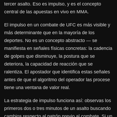
tercer asalto. Eso es impulso, y es el concepto
central de las apuestas en vivo en MMA.
El impulso en un combate de UFC es más visible y
más determinante que en la mayoría de los
deportes. No es un concepto abstracto — se
manifiesta en señales físicas concretas: la cadencia
de golpes que disminuye, la postura que se
deteriora, la capacidad de reacción que se
ralentiza. El apostador que identifica estas señales
antes de que el algoritmo del operador las procese
tiene una ventana de valor real.
La estrategia de impulso funciona así: observas los
primeros dos o tres minutos de un asalto buscando
cambios respecto al patrón previo al combate. Si un