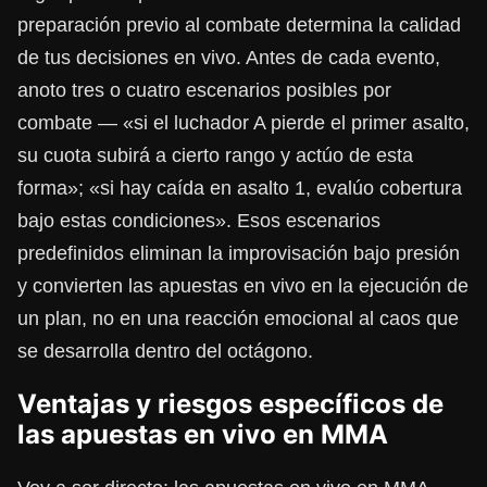
preparación previo al combate determina la calidad
de tus decisiones en vivo. Antes de cada evento,
anoto tres o cuatro escenarios posibles por
combate — «si el luchador A pierde el primer asalto,
su cuota subirá a cierto rango y actúo de esta
forma»; «si hay caída en asalto 1, evalúo cobertura
bajo estas condiciones». Esos escenarios
predefinidos eliminan la improvisación bajo presión
y convierten las apuestas en vivo en la ejecución de
un plan, no en una reacción emocional al caos que
se desarrolla dentro del octágono.
Ventajas y riesgos específicos de
las apuestas en vivo en MMA