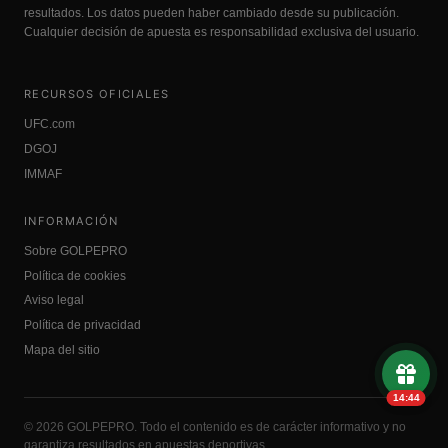
resultados. Los datos pueden haber cambiado desde su publicación.
Cualquier decisión de apuesta es responsabilidad exclusiva del usuario.
RECURSOS OFICIALES
UFC.com
DGOJ
IMMAF
INFORMACIÓN
Sobre GOLPEPRO
Política de cookies
Aviso legal
Política de privacidad
Mapa del sitio
14:43
© 2026 GOLPEPRO. Todo el contenido es de carácter informativo y no
garantiza resultados en apuestas deportivas.