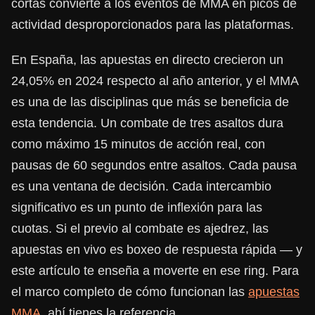
cortas convierte a los eventos de MMA en picos de
actividad desproporcionados para las plataformas.
En España, las apuestas en directo crecieron un
24,05% en 2024 respecto al año anterior, y el MMA
es una de las disciplinas que más se beneficia de
esta tendencia. Un combate de tres asaltos dura
como máximo 15 minutos de acción real, con
pausas de 60 segundos entre asaltos. Cada pausa
es una ventana de decisión. Cada intercambio
significativo es un punto de inflexión para las
cuotas. Si el previo al combate es ajedrez, las
apuestas en vivo es boxeo de respuesta rápida — y
este artículo te enseña a moverte en ese ring. Para
el marco completo de cómo funcionan las
apuestas
MMA
, ahí tienes la referencia.