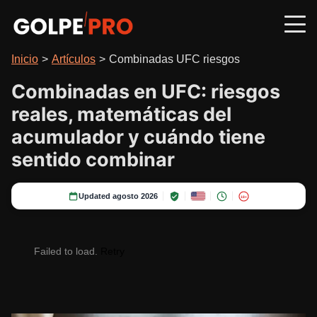
Inicio
>
Artículos
>
Combinadas UFC riesgos
Combinadas en UFC: riesgos
reales, matemáticas del
acumulador y cuándo tiene
sentido combinar
Updated agosto 2026
18+
Failed to load.
Retry