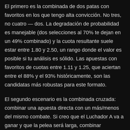
El primero es la combinada de dos patas con
favoritos en los que tengo alta convicción. No tres,
no cuatro — dos. La degradación de probabilidad
es manejable (dos selecciones al 70% te dejan en
un 49% combinado) y la cuota resultante suele
estar entre 1.80 y 2.50, un rango donde el valor es
posible si tu análisis es sólido. Las apuestas con
favoritos de cuotas entre 1.11 y 1.25, que aciertan
entre el 88% y el 93% históricamente, son las
candidatas más robustas para este formato.
El segundo escenario es la combinada cruzada:
combinar una apuesta directa con un más/menos
del mismo combate. Si creo que el Luchador A va a
ganar y que la pelea será larga, combinar