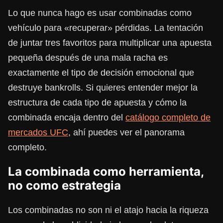
Lo que nunca hago es usar combinadas como
vehículo para «recuperar» pérdidas. La tentación
de juntar tres favoritos para multiplicar una apuesta
pequeña después de una mala racha es
exactamente el tipo de decisión emocional que
destruye bankrolls. Si quieres entender mejor la
estructura de cada tipo de apuesta y cómo la
combinada encaja dentro del
catálogo completo de
mercados UFC
, ahí puedes ver el panorama
completo.
La combinada como herramienta,
no como estrategia
Los combinadas no son ni el atajo hacia la riqueza