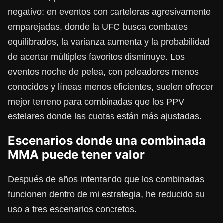
negativo: en eventos con carteleras agresivamente
emparejadas, donde la UFC busca combates
equilibrados, la varianza aumenta y la probabilidad
de acertar múltiples favoritos disminuye. Los
eventos noche de pelea, con peleadores menos
conocidos y líneas menos eficientes, suelen ofrecer
mejor terreno para combinadas que los PPV
estelares donde las cuotas están más ajustadas.
Escenarios donde una combinada
MMA puede tener valor
Después de años intentando que los combinadas
funcionen dentro de mi estrategia, he reducido su
uso a tres escenarios concretos.