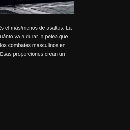
Es el más/menos de asaltos. La
ánto va a durar la pelea que
 los combates masculinos en
. Esas proporciones crean un