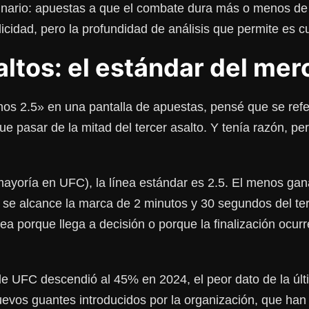
nario: apuestas a que el combate dura más o menos d
licidad, pero la profundidad de análisis que permite es 
saltos: el estándar del me
os 2.5» en una pantalla de apuestas, pensé que se refe
ue pasar de la mitad del tercer asalto. Y tenía razón, pe
mayoría en UFC), la línea estándar es 2.5. El menos gan
 se alcance la marca de 2 minutos y 30 segundos del terc
a porque llega a decisión o porque la finalización ocurr
 de UFC descendió al 45% en 2024, el peor dato de la ú
uevos guantes introducidos por la organización, que ha