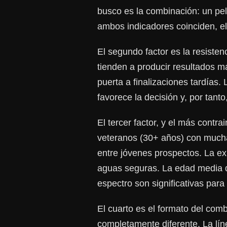
busco es la combinación: un pele
ambos indicadores coinciden, e
El segundo factor es la resiste
tienden a producir resultados m
puerta a finalizaciones tardías.
favorece la decisión y, por tanto
El tercer factor, y el más cont
veteranos (30+ años) con mucha
entre jóvenes prospectos. La exp
aguas seguras. La edad media d
espectro son significativas par
El cuarto es el formato del com
completamente diferente. La lí