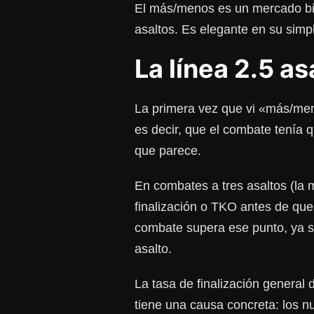
El más/menos es un mercado bi
asaltos. Es elegante en su simp
La línea 2.5 a
La primera vez que vi «más/men
es decir, que el combate tenía q
que parece.
En combates a tres asaltos (la 
finalización o TKO antes de que
combate supera ese punto, ya se
asalto.
La tasa de finalización general
tiene una causa concreta: los n