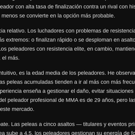
ador con alta tasa de finalización contra un rival con hi
l menos se convierte en la opción más probable.
ncia relativo. Los luchadores con problemas de resistenc
ás extremos: o finalizan rápido o se desploman en asalto
 Los peleadores con resistencia elite, en cambio, mantie
, el más.
raintuitivo, es la edad media de los peleadores. He obse
s peleas acumuladas tienden a ir al más con más frecu
eriencia enseña a gestionar el daño, evitar situaciones 
el peleador profesional de MMA es de 29 años, pero las
a este mercado.
bate. Las peleas a cinco asaltos — titulares y eventos p
nea sube a 4.5, los peleadores gestionan su energía de 