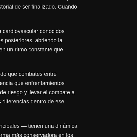
storial de ser finalizado. Cuando
ia cardiovascular conocidos
s posteriores, abriendo la
nen un ritmo constante que
rvado que combates entre
encia que enfrentamientos
de riesgo y llevar el combate a
 diferencias dentro de ese
rincipales — tienen una dinámica
forma más conservadora en los