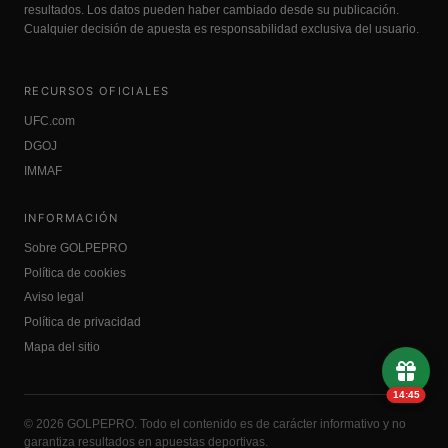
resultados. Los datos pueden haber cambiado desde su publicación.
Cualquier decisión de apuesta es responsabilidad exclusiva del usuario.
RECURSOS OFICIALES
UFC.com
DGOJ
IMMAF
INFORMACIÓN
Sobre GOLPEPRO
Política de cookies
Aviso legal
Política de privacidad
Mapa del sitio
14:45
© 2026 GOLPEPRO. Todo el contenido es de carácter informativo y no
garantiza resultados en apuestas deportivas.