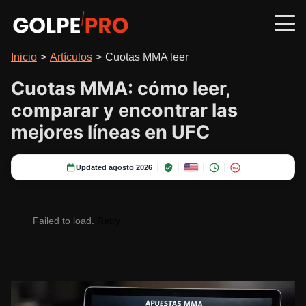
Inicio
>
Artículos
>
Cuotas MMA leer
Cuotas MMA: cómo leer,
comparar y encontrar las
mejores líneas en UFC
Updated agosto 2026
18+
Failed to load.
Retry