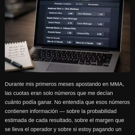
Durante mis primeros meses apostando en MMA,
las cuotas eran solo números que me decían
cuánto podía ganar. No entendía que esos números
contienen información — sobre la probabilidad
estimada de cada resultado, sobre el margen que
se lleva el operador y sobre si estoy pagando un