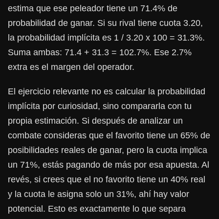
estima que ese peleador tiene un 71.4% de
probabilidad de ganar. Si su rival tiene cuota 3.20,
la probabilidad implícita es 1 / 3.20 x 100 = 31.3%.
Suma ambas: 71.4 + 31.3 = 102.7%. Ese 2.7%
extra es el margen del operador.
El ejercicio relevante no es calcular la probabilidad
implícita por curiosidad, sino compararla con tu
propia estimación. Si después de analizar un
combate consideras que el favorito tiene un 65% de
posibilidades reales de ganar, pero la cuota implica
un 71%, estás pagando de más por esa apuesta. Al
revés, si crees que el no favorito tiene un 40% real
y la cuota le asigna solo un 31%, ahí hay valor
potencial. Esto es exactamente lo que separa