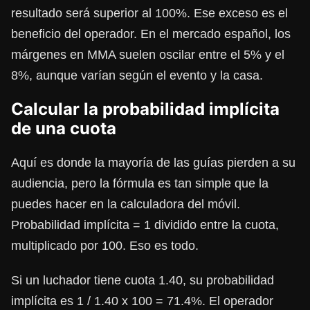
resultado será superior al 100%. Ese exceso es el
beneficio del operador. En el mercado español, los
márgenes en MMA suelen oscilar entre el 5% y el
8%, aunque varían según el evento y la casa.
Calcular la probabilidad implícita
de una cuota
Aquí es donde la mayoría de las guías pierden a su
audiencia, pero la fórmula es tan simple que la
puedes hacer en la calculadora del móvil.
Probabilidad implícita = 1 dividido entre la cuota,
multiplicado por 100. Eso es todo.
Si un luchador tiene cuota 1.40, su probabilidad
implícita es 1 / 1.40 x 100 = 71.4%. El operador