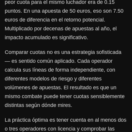
peor cuota para el mismo luchador era de 0.15
puntos. En una apuesta de 50 euros, eso son 7.50
euros de diferencia en el retorno potencial.
Multiplicado por decenas de apuestas al año, el
impacto acumulado es significativo.
Comparar cuotas no es una estrategia sofisticada
— es sentido común aplicado. Cada operador
calcula sus líneas de forma independiente, con
diferentes modelos de riesgo y diferentes
volúmenes de apuestas. El resultado es que un
mismo combate puede tener cuotas sensiblemente
distintas según dónde mires.
La práctica óptima es tener cuenta en al menos dos
o tres operadores con licencia y comprobar las