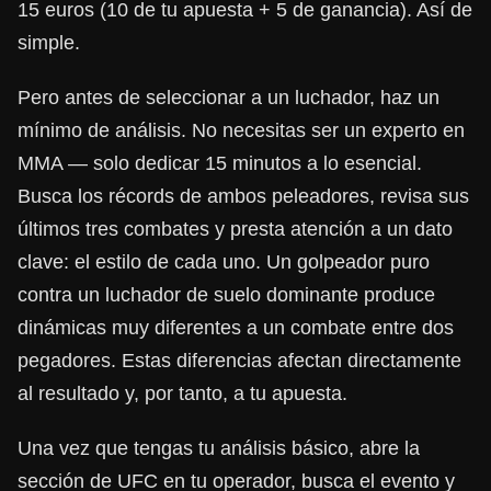
15 euros (10 de tu apuesta + 5 de ganancia). Así de
simple.
Pero antes de seleccionar a un luchador, haz un
mínimo de análisis. No necesitas ser un experto en
MMA — solo dedicar 15 minutos a lo esencial.
Busca los récords de ambos peleadores, revisa sus
últimos tres combates y presta atención a un dato
clave: el estilo de cada uno. Un golpeador puro
contra un luchador de suelo dominante produce
dinámicas muy diferentes a un combate entre dos
pegadores. Estas diferencias afectan directamente
al resultado y, por tanto, a tu apuesta.
Una vez que tengas tu análisis básico, abre la
sección de UFC en tu operador, busca el evento y