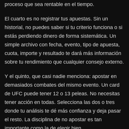
proceso que sea rentable en el tiempo.
El cuarto es no registrar tus apuestas. Sin un
historial, no puedes saber si tu criterio funciona o si
estás perdiendo dinero de forma sistemática. Un
simple archivo con fecha, evento, tipo de apuesta,
cuota, importe y resultado te dará más información
sobre tu rendimiento que cualquier consejo externo.
Y el quinto, que casi nadie menciona: apostar en
demasiados combates del mismo evento. Un card
de UFC puede tener 12 o 13 peleas. No necesitas
tener acción en todas. Selecciona las dos o tres
donde tu análisis te dé más confianza y deja pasar
el resto. La disciplina de no apostar es tan
importante como la de elegir bien.