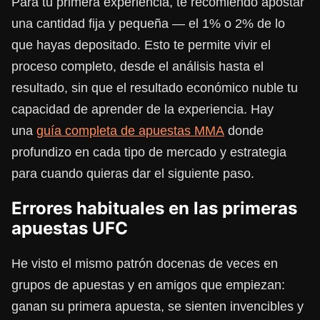
Para tu primera experiencia, te recomiendo apostar
una cantidad fija y pequeña — el 1% o 2% de lo
que hayas depositado. Esto te permite vivir el
proceso completo, desde el análisis hasta el
resultado, sin que el resultado económico nuble tu
capacidad de aprender de la experiencia. Hay
una
guía completa de apuestas MMA
donde
profundizo en cada tipo de mercado y estrategia
para cuando quieras dar el siguiente paso.
Errores habituales en las primeras
apuestas UFC
He visto el mismo patrón docenas de veces en
grupos de apuestas y en amigos que empiezan:
ganan su primera apuesta, se sienten invencibles y