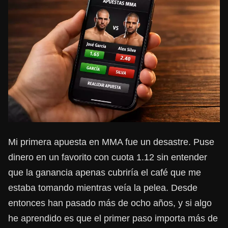
Mi primera apuesta en MMA fue un desastre. Puse
dinero en un favorito con cuota 1.12 sin entender
que la ganancia apenas cubriría el café que me
estaba tomando mientras veía la pelea. Desde
entonces han pasado más de ocho años, y si algo
he aprendido es que el primer paso importa más de