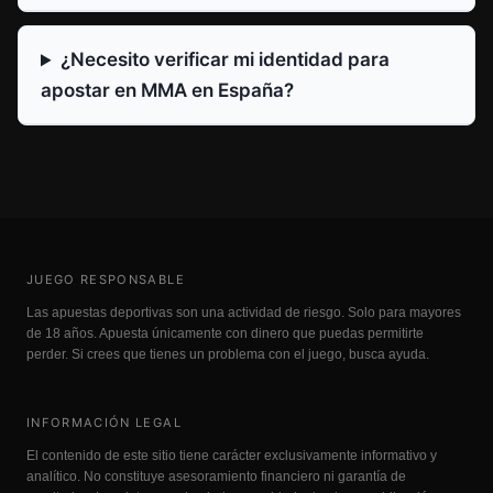
¿Necesito verificar mi identidad para
apostar en MMA en España?
JUEGO RESPONSABLE
Las apuestas deportivas son una actividad de riesgo. Solo para mayores
de 18 años. Apuesta únicamente con dinero que puedas permitirte
perder. Si crees que tienes un problema con el juego, busca ayuda.
INFORMACIÓN LEGAL
El contenido de este sitio tiene carácter exclusivamente informativo y
analítico. No constituye asesoramiento financiero ni garantía de