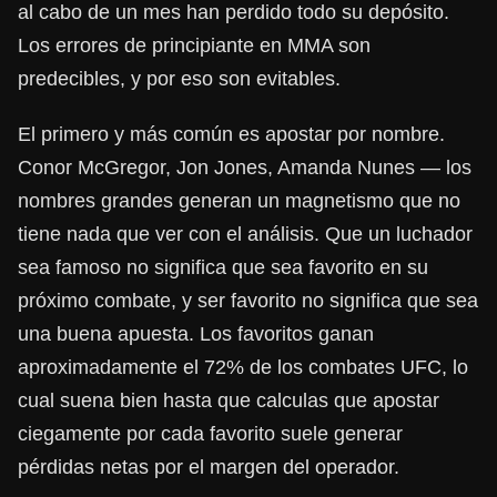
al cabo de un mes han perdido todo su depósito.
Los errores de principiante en MMA son
predecibles, y por eso son evitables.
El primero y más común es apostar por nombre.
Conor McGregor, Jon Jones, Amanda Nunes — los
nombres grandes generan un magnetismo que no
tiene nada que ver con el análisis. Que un luchador
sea famoso no significa que sea favorito en su
próximo combate, y ser favorito no significa que sea
una buena apuesta. Los favoritos ganan
aproximadamente el 72% de los combates UFC, lo
cual suena bien hasta que calculas que apostar
ciegamente por cada favorito suele generar
pérdidas netas por el margen del operador.